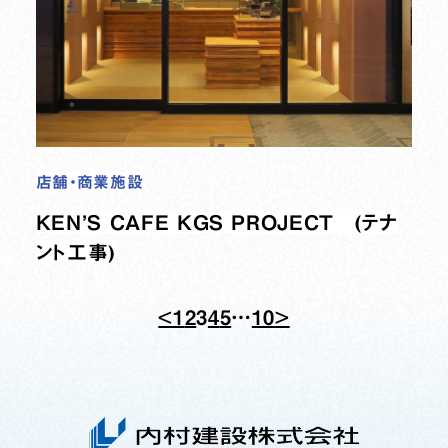
店舗・商業施設
KEN’S CAFE KGS PROJECT (テナ
ント工事)
<
1
2
3
4
5
…
10
>